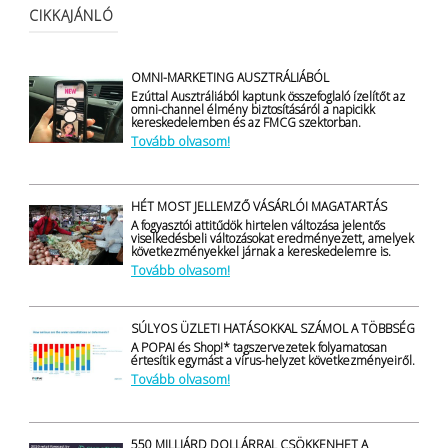
CIKKAJÁNLÓ
OMNI-MARKETING AUSZTRÁLIÁBÓL
Ezúttal Ausztráliából kaptunk összefoglaló ízelítőt az
omni-channel élmény biztosításáról a napicikk
kereskedelemben és az FMCG szektorban.
Tovább olvasom!
HÉT MOST JELLEMZŐ VÁSÁRLÓI MAGATARTÁS
A fogyasztói attitűdök hirtelen változása jelentős
viselkedésbeli változásokat eredményezett, amelyek
következményekkel járnak a kereskedelemre is.
Tovább olvasom!
SÚLYOS ÜZLETI HATÁSOKKAL SZÁMOL A TÖBBSÉG
A POPAI és Shop!* tagszervezetek folyamatosan
értesítik egymást a vírus-helyzet következményeiről.
Tovább olvasom!
550 MILLIÁRD DOLLÁRRAL CSÖKKENHET A