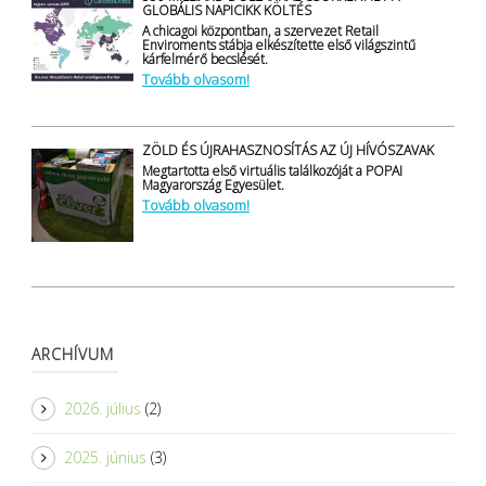
GLOBÁLIS NAPICIKK KÖLTÉS
A chicagoi központban, a szervezet Retail
Enviroments stábja elkészítette első világszintű
kárfelmérő becslését.
Tovább olvasom!
ZÖLD ÉS ÚJRAHASZNOSÍTÁS AZ ÚJ HÍVÓSZAVAK
Megtartotta első virtuális találkozóját a POPAI
Magyarország Egyesület.
Tovább olvasom!
ARCHÍVUM
2026. július
(2)
2025. június
(3)