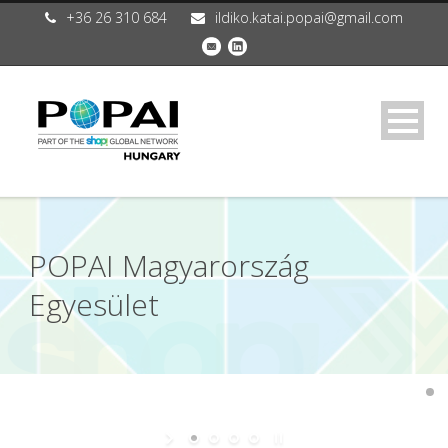
+36 26 310 684
ildiko.katai.popai@gmail.com
POPAI Magyarország
Egyesület