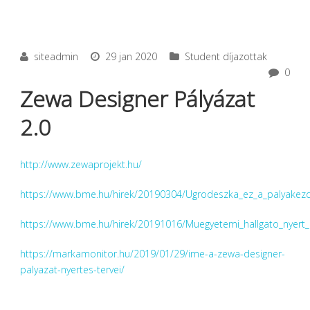
siteadmin
29 jan 2020
Student díjazottak
0
Zewa Designer Pályázat
2.0
http://www.zewaprojekt.hu/
https://www.bme.hu/hirek/20190304/Ugrodeszka_ez_a_palyakez
https://www.bme.hu/hirek/20191016/Muegyetemi_hallgato_nyert_
https://markamonitor.hu/2019/01/29/ime-a-zewa-designer-
palyazat-nyertes-tervei/