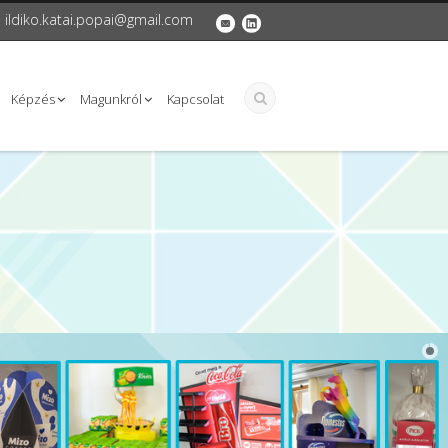
ildiko.katai.popai@gmail.com
Képzés
Magunkról
Kapcsolat