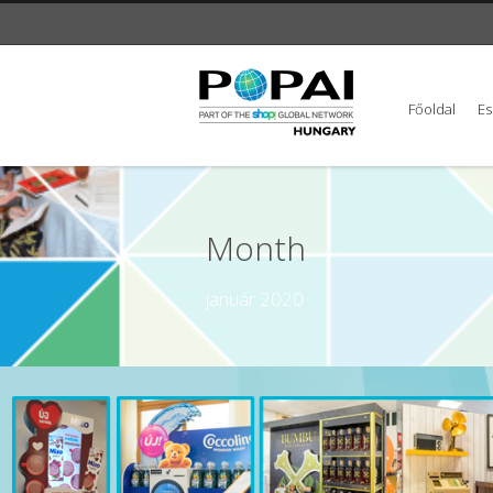
Főoldal
E
Month
január 2020