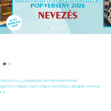
0
rodeszka_ez_a_palyakezdo_termektervezoinknek
gyetemi_hallgato_nyert_rangos_nemzetkozi_designer_versenyt
e-a-