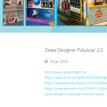
Zewa Designer Pályázat 2.0
29 jan 2020
http://www.zewaprojekt.hu/
https://www.bme.hu/hirek/20190304/Ug
https://www.bme.hu/hirek/20191016/Mue
https://markamonitor.hu/2019/01/29/im
zewa-designer-palyazat-nyertes-tervei/