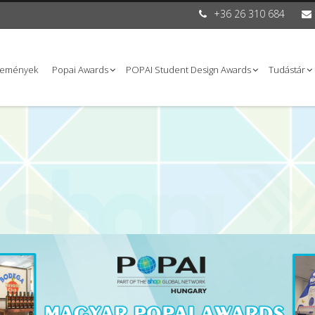
+36 26 310 684
semények
Popai Awards
POPAI Student Design Awards
Tudástár