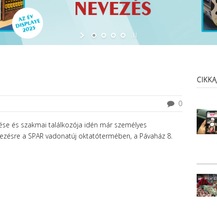
CIKK
0
ése és szakmai találkozója idén már személyes
ndezésre a SPAR vadonatúj oktatótermében, a Pávaház 8.