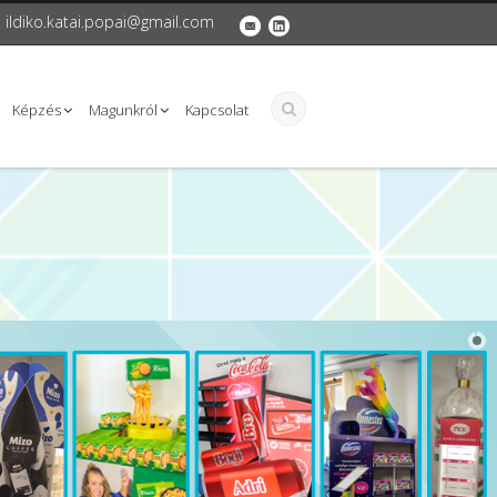
ildiko.katai.popai@gmail.com
Képzés
Magunkról
Kapcsolat