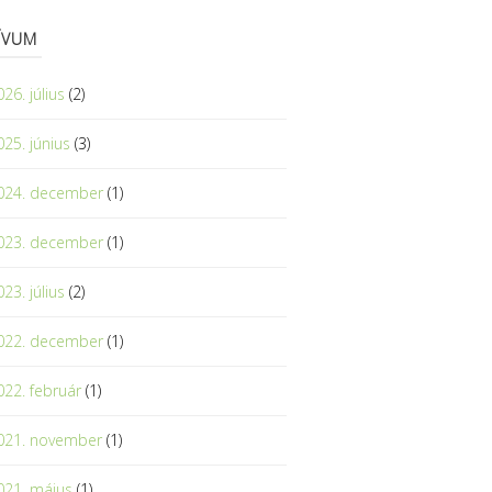
ÍVUM
26. július
(2)
025. június
(3)
024. december
(1)
023. december
(1)
23. július
(2)
022. december
(1)
022. február
(1)
021. november
(1)
021. május
(1)