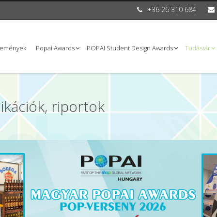
+36 26 310 684
semények
Popai Awards
POPAI Student Design Awards
Tudástár
ikációk, riportok