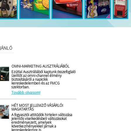
AJÁNLÓ
OMNI-MARKETING AUSZTRÁLIÁBÓL
Ezúttal Ausztráliából kaptunk összefoglaló
ízelítőt az omni-channel élmény
biztosításáról a napicikk
kereskedelemben és az FMCG
szektorban.
Tovább olvasom!
HÉT MOST JELLEMZŐ VÁSÁRLÓI
MAGATARTÁS
A fogyasztói attitűdök hirtelen változása
jelentős viselkedésbeli változásokat
eredményezett, amelyek
következményekkel járnak a
kereskedelemre is.