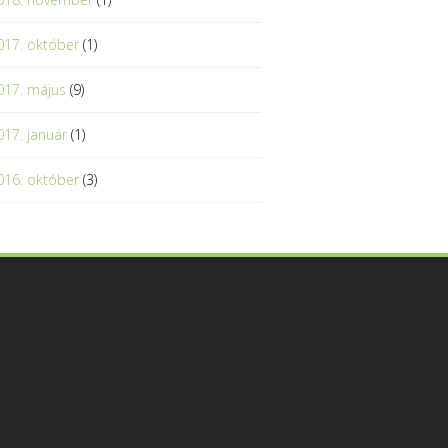
017. október
(1)
017. május
(9)
017. január
(1)
016. október
(3)