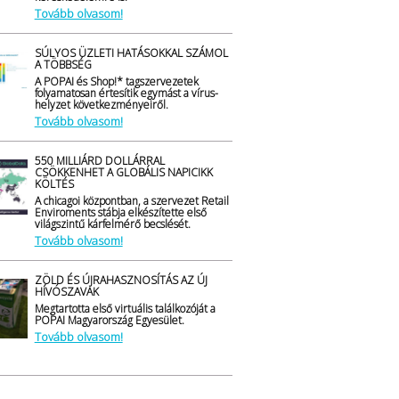
Tovább olvasom!
SÚLYOS ÜZLETI HATÁSOKKAL SZÁMOL
A TÖBBSÉG
A POPAI és Shop!* tagszervezetek
folyamatosan értesítik egymást a vírus-
helyzet következményeiről.
Tovább olvasom!
550 MILLIÁRD DOLLÁRRAL
CSÖKKENHET A GLOBÁLIS NAPICIKK
KÖLTÉS
A chicagoi központban, a szervezet Retail
Enviroments stábja elkészítette első
világszintű kárfelmérő becslését.
Tovább olvasom!
ZÖLD ÉS ÚJRAHASZNOSÍTÁS AZ ÚJ
HÍVÓSZAVAK
Megtartotta első virtuális találkozóját a
POPAI Magyarország Egyesület.
Tovább olvasom!