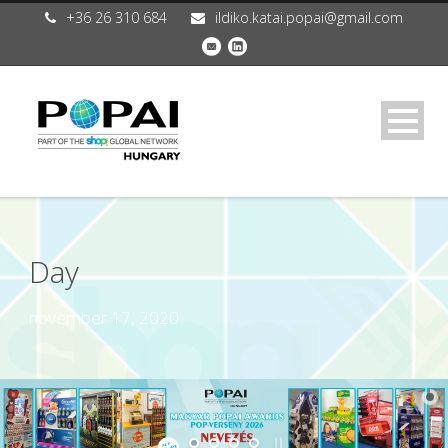
+36 26 310 684
ildiko.katai.popai@gmail.com
Day
november 17, 2020