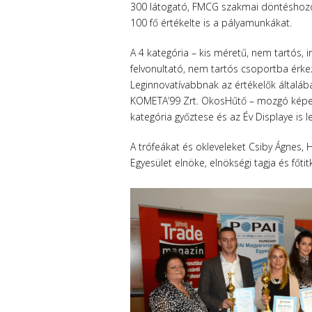
300 látogató, FMCG szakmai döntéshozó
100 fő értékelte is a pályamunkákat.
A 4 kategória – kis méretű, nem tartós, in
felvonultató, nem tartós csoportba érkezi
Leginnovatívabbnak az értékelők általába
KOMETA’99 Zrt. OkosHűtő – mozgó képet ve
kategória győztese és az Év Displaye is le
A trófeákat és okleveleket Csiby Ágnes,
Egyesület elnöke, elnökségi tagja és főti