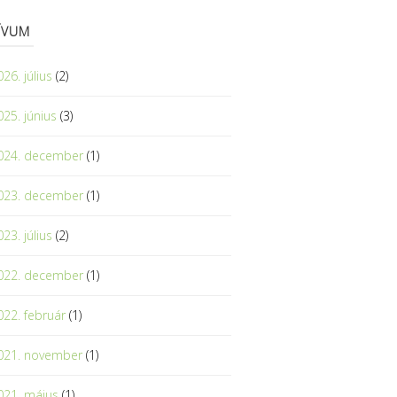
ÍVUM
26. július
(2)
025. június
(3)
024. december
(1)
023. december
(1)
23. július
(2)
022. december
(1)
022. február
(1)
021. november
(1)
021. május
(1)