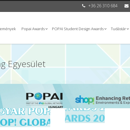
+36 26 310 684
semények
Popai Awards
POPAI Student Design Awards
Tudástár
g Egyesület