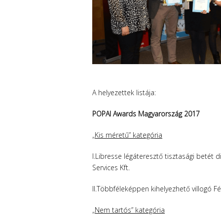
A helyezettek listája:
POPAI Awards Magyarország 2017
„Kis méretű” kategória
I.Libresse légáteresztő tisztasági betét
Services Kft.
II.Többféleképpen kihelyezhető villogó F
„Nem tartós” kategória