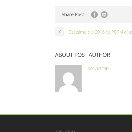
Share Post:
Beszámoló a 2016-os POPAI díjá
ABOUT POST AUTHOR
siteadmin