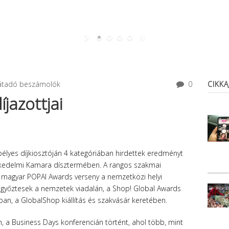
játadó beszámolók
0
CIKK
jazottjai
lyes díjkiosztóján 4 kategóriában hirdettek eredményt
kedelmi Kamara dísztermében. A rangos szakmai
 magyar POPAI Awards verseny a nemzetközi helyi
yi győztesek a nemzetek viadalán, a Shop! Global Awards
ban, a GlobalShop kiállítás és szakvásár keretében.
án, a Business Days konferencián történt, ahol több, mint