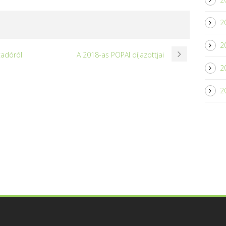
2
2
tadóról
A 2018-as POPAI díjazottjai
2
2