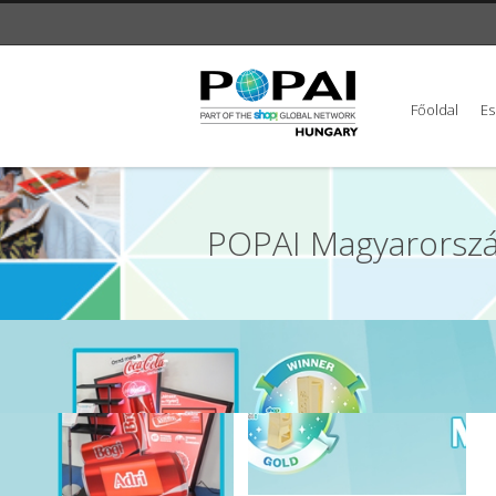
Főoldal
E
POPAI Magyarorszá