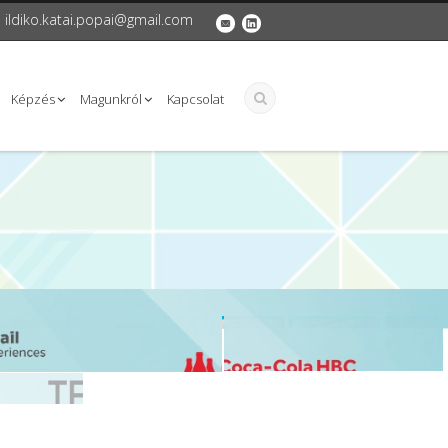
ildiko.katai.popai@gmail.com
Képzés
Magunkról
Kapcsolat