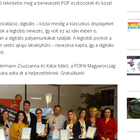
 tekintette meg a benevezett POP eszközöket és közel
stalláció, digitális – közül mindig a klasszikus displayeket
k a legtöbb nevezés, így volt ez az idei évben is.
n a digitális pályamunkákat találják. A legtöbb pontot a
títő ajtajú látványhűtő – nevezése kapta, így a digitális
tt.
 Hermann Zsuzsanna és Kátai Ildikó, a POPAI Magyarország
tkára adta át a helyezetteknek. Gratulálunk!