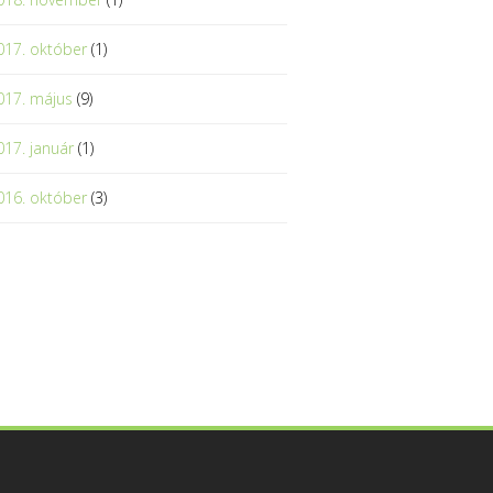
017. október
(1)
017. május
(9)
017. január
(1)
016. október
(3)