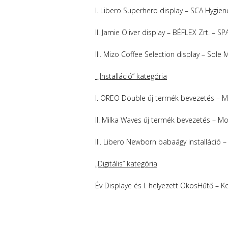
I. Libero Superhero display – SCA Hygien
II. Jamie Oliver display – BÉFLEX Zrt. – S
III. Mizo Coffee Selection display – Sole
„Installáció” kategória
I. OREO Double új termék bevezetés – M
II. Milka Waves új termék bevezetés – Mo
III. Libero Newborn babaágy installáció –
„Digitális” kategória
Év Displaye és I. helyezett OkosHűtő – K