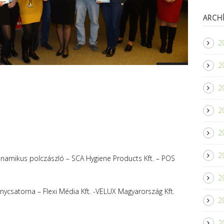
ARCH
20
2
2
2
20
2
 dinamikus polczászló – SCA Hygiene Products Kft. – POS
2
énycsatorna – Flexi Média Kft. -VELUX Magyarország Kft.
2
2