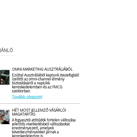
AJÁNLÓ
OMNI-MARKETING AUSZTRÁLIÁBÓL
Ezúttal Ausztráliából kaptunk összefoglaló
ízelítőt az omni-channel élmény
biztosításáról a napicikk
kereskedelemben és az FMCG
szektorban.
Tovább olvasom!
HÉT MOST JELLEMZŐ VÁSÁRLÓI
MAGATARTÁS
A fogyasztói attitűdök hirtelen változása
jelentős viselkedésbeli változásokat
eredményezett, amelyek
következményekkel járnak a
kereskedelemre is.