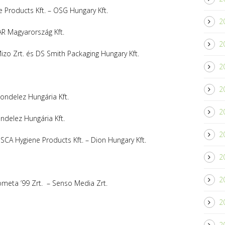
e Products Kft. – OSG Hungary Kft.
2
PAR Magyarország Kft.
2
 Mizo Zrt. és DS Smith Packaging Hungary Kft.
2
2
ondelez Hungária Kft.
2
ndelez Hungária Kft.
2
 SCA Hygiene Products Kft. – Dion Hungary Kft.
2
2
ometa ’99 Zrt. – Senso Media Zrt.
2
2