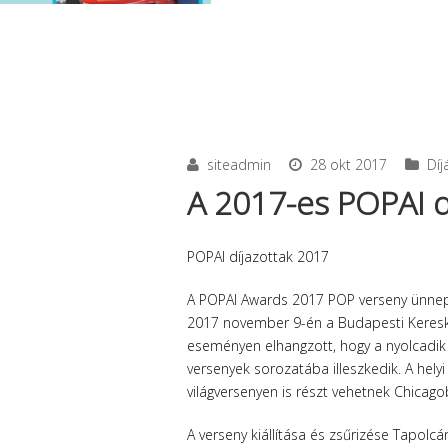
siteadmin
28 okt 2017
Dí
A 2017-es POPAI dí
POPAI díjazottak 2017
A POPAI Awards 2017 POP verseny ünnepé
2017 november 9-én a Budapesti Keres
eseményen elhangzott, hogy a nyolcadik
versenyek sorozatába illeszkedik. A hel
világversenyen is részt vehetnek Chicago
A verseny kiállítása és zsűrizése Tapolc